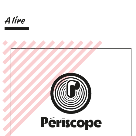
A lire
Périscope