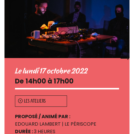
Le lundi 17 octobre 2022
De 14h00 à 17h00
LES ATELIERS
PROPOSÉ / ANIMÉ PAR :
EDOUARD LAMBERT | LE PÉRISCOPE
DURÉE :
3 HEURES