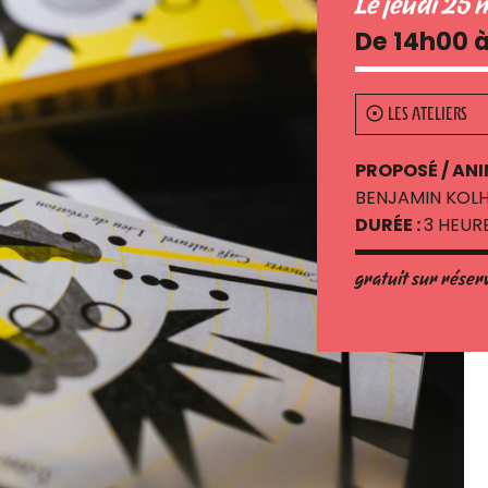
Le jeudi 25
De 14h00 
LES ATELIERS
PROPOSÉ / ANI
BENJAMIN KOL
DURÉE :
3 HEUR
gratuit sur réser