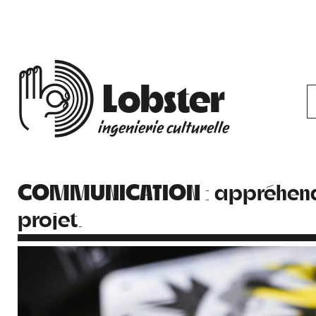
Lobster
ingenierie culturelle
COMMUNICATION
: appréhend
projet.