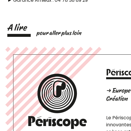
► Garance Amieux : 04 78 38 89 29
A lire
pour aller plus loin
Péris
→ Europe 
Création
Périscope
Le Périsco
innovantes