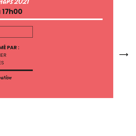
 mars 2021
à 17h00
MÉ PAR :
HER
ES
vation