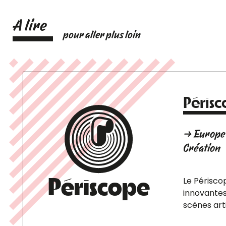
A lire
pour aller plus loin
Péris
→ Europe 
Création
Périscope
Le Périsco
innovantes
scènes arti