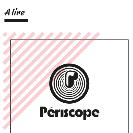
A lire
Périscope