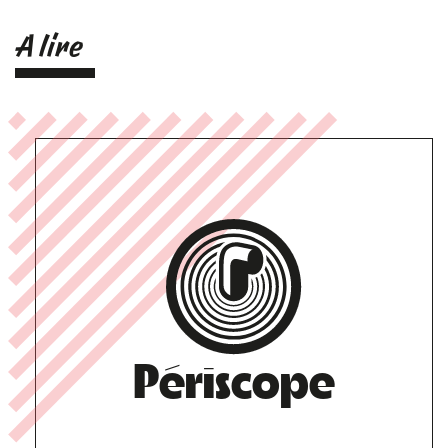
A lire
Périscope