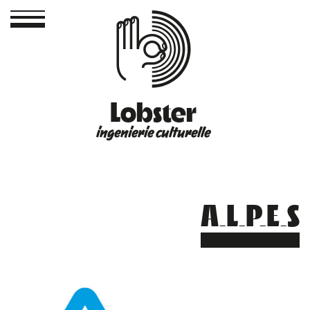
Lobster
ingenierie culturelle
A.L.P.E.S