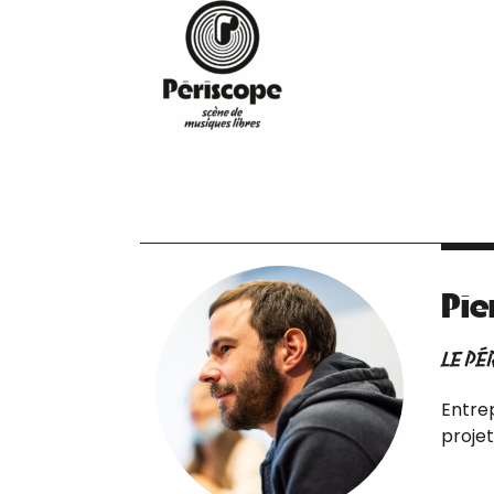
Pie
LE PÉ
Entrep
projet