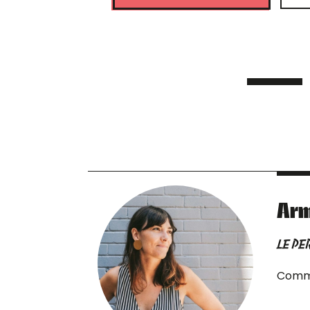
Arm
LE PE
Commu