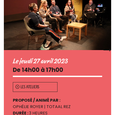
Le jeudi 27 avril 2023
De 14h00 à 17h00
LES ATELIERS
PROPOSÉ / ANIMÉ PAR :
OPHÉLIE ROYER | TOTAAL REZ
DURÉE :
3 HEURES