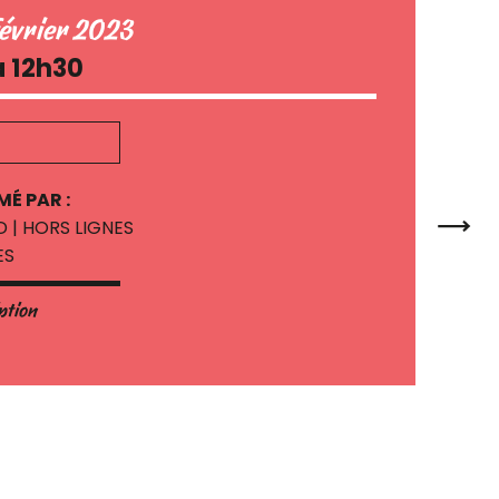
février 2023
à 12h30
MÉ PAR :
 | HORS LIGNES
ES
iption