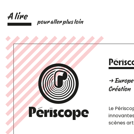
A lire
pour aller plus loin
Péris
→ Europe 
Création
Périscope
Le Périsco
innovantes
scènes arti