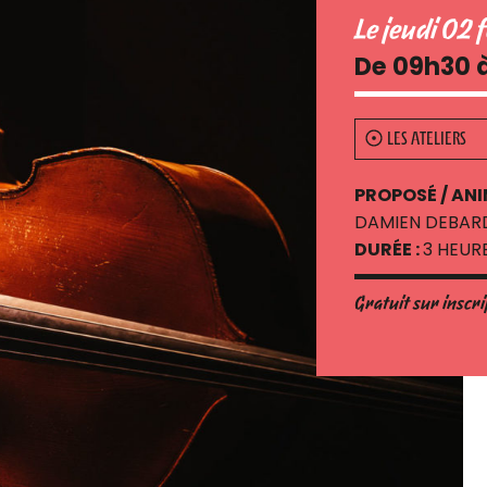
Le jeudi 02 
De 09h30 
LES ATELIERS
PROPOSÉ / ANI
DAMIEN DEBARD
DURÉE :
3 HEUR
Gratuit sur inscr