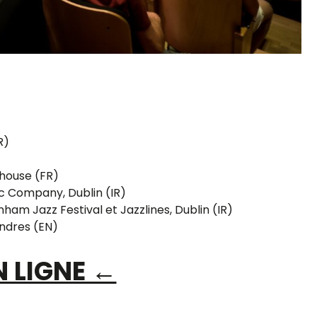
R)
lhouse (FR)
ic Company, Dublin (IR)
am Jazz Festival et Jazzlines, Dublin (IR)
ondres (EN)
N LIGNE ←