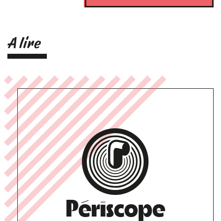
A lire
Périscope