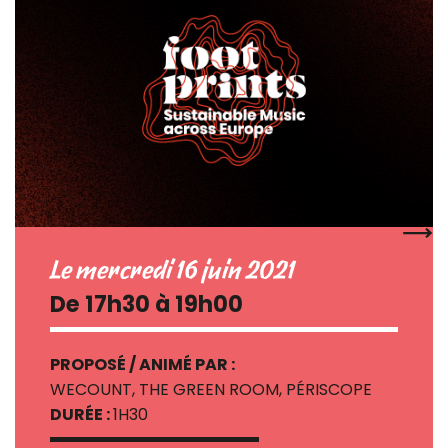
Le mercredi 16 juin 2021
De 17h30 à 19h00
PROPOSÉ / ANIMÉ PAR :
WECOUNT, THE GREEN ROOM, PÉRISCOPE
DURÉE :
1H30